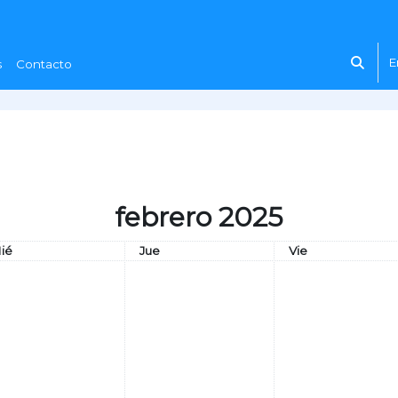
E
s
Contacto
Select
febrero 2025
iércoles
Jueves
Viernes
ié
Jue
Vie