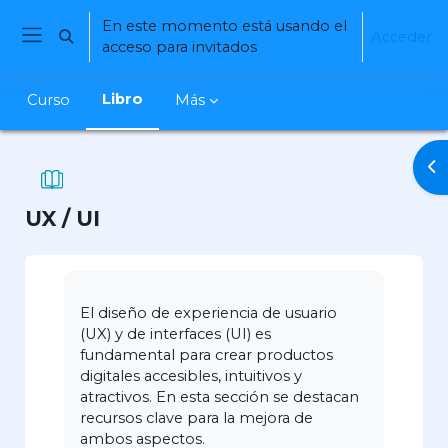
Salta al contenido principal
En este momento está usando el
Acceder
Selector de búsqueda de entrada
acceso para invitados
Panel lateral
Libro
Curso
Más
Ab
UX / UI
Requisitos de finalización
El diseño de experiencia de usuario
(UX) y de interfaces (UI) es
fundamental para crear productos
digitales accesibles, intuitivos y
atractivos. En esta sección se destacan
recursos clave para la mejora de
ambos aspectos.