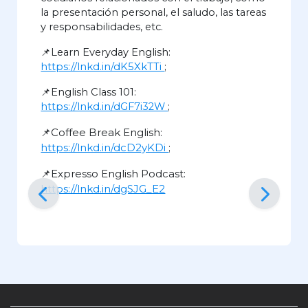
la presentación personal, el saludo, las tareas
y responsabilidades, etc.
📌Learn Everyday English:
https://lnkd.in/dK5XkTTi
;
📌English Class 101:
https://lnkd.in/dGF7i32W
;
📌Coffee Break English:
https://lnkd.in/dcD2yKDi
;
📌Expresso English Podcast:
https://lnkd.in/dgSJG_E2