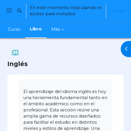
Salta al contenido principal
En este momento está usando el
Acceder
Selector de búsqueda de entrada
acceso para invitados
Panel lateral
Libro
Curso
Más
Ab
Inglés
Requisitos de finalización
El aprendizaje del idioma inglés es hoy
una herramienta fundamental tanto en
el ámbito académico como en el
profesional. Esta sección reúne una
amplia gama de recursos diseñados
para facilitar el estudio en distintos
niveles y estilos de aprendizaje. Una