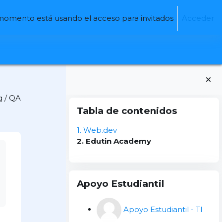
momento está usando el acceso para invitados
Acceder
úsqueda de entrada
g / QA
Bloques
Salta Tabla de contenidos
Tabla de contenidos
1. Web.dev
2. Edutin Academy
Salta Apoyo Estudiantil
Apoyo Estudiantil
Apoyo Estudiantil - TI