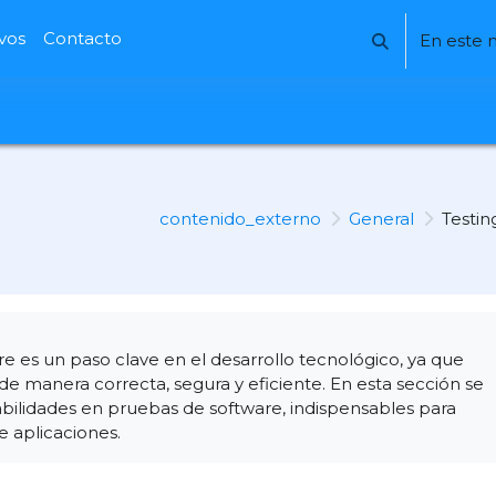
ivos
Contacto
En este 
Selector de b
contenido_externo
General
Testin
re es un paso clave en el desarrollo tecnológico, ya que
de manera correcta, segura y eficiente. En esta sección se
abilidades en pruebas de software, indispensables para
e aplicaciones.